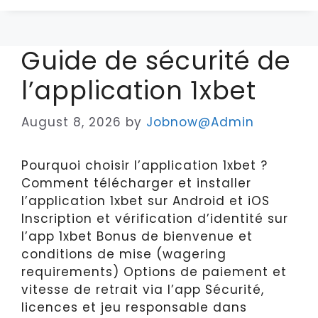
Guide de sécurité de
l’application 1xbet
August 8, 2026
by
Jobnow@Admin
Pourquoi choisir l’application 1xbet ?
Comment télécharger et installer
l’application 1xbet sur Android et iOS
Inscription et vérification d’identité sur
l’app 1xbet Bonus de bienvenue et
conditions de mise (wagering
requirements) Options de paiement et
vitesse de retrait via l’app Sécurité,
licences et jeu responsable dans