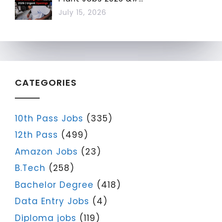
July 15, 2026
CATEGORIES
10th Pass Jobs
(335)
12th Pass
(499)
Amazon Jobs
(23)
B.Tech
(258)
Bachelor Degree
(418)
Data Entry Jobs
(4)
Diploma jobs
(119)