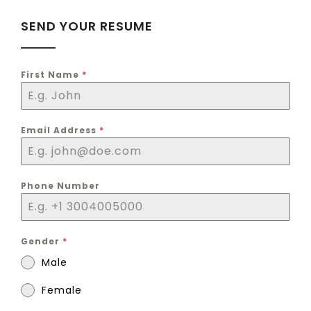
SEND YOUR RESUME
First Name
*
Email Address
*
Phone Number
Gender
*
Male
Female